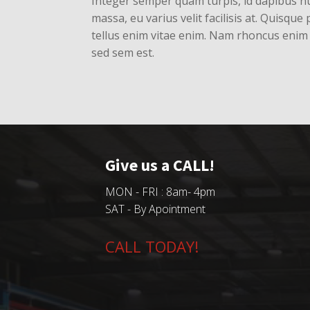
Integer semper quam turpis, id dapibus nun
massa, eu varius velit facilisis at. Quisque p
tellus enim vitae enim. Nam rhoncus enim d
sed sem est.
Give us a CALL!
MON - FRI : 8am- 4pm
SAT - By Apointment
CALL TODAY!