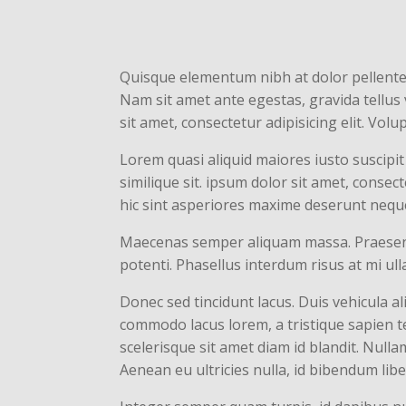
Quisque elementum nibh at dolor pellentesq
Nam sit amet ante egestas, gravida tellus 
sit amet, consectetur adipisicing elit. Vo
Lorem quasi aliquid maiores iusto suscipit
similique sit. ipsum dolor sit amet, conse
hic sint asperiores maxime deserunt nequ
Maecenas semper aliquam massa. Praesent p
potenti. Phasellus interdum risus at mi ulla
Donec sed tincidunt lacus. Duis vehicula a
commodo lacus lorem, a tristique sapien t
scelerisque sit amet diam id blandit. Nulla
Aenean eu ultricies nulla, id bibendum li