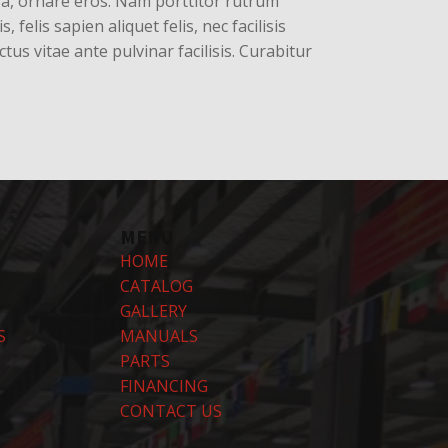
m a, ornare eros. Nam porttitor rutrum
, felis sapien aliquet felis, nec facilisis
s vitae ante pulvinar facilisis. Curabitur
MENU
HOME
CATALOG
GALLERY
S
MANUALS
PARTS
FINANCING
CONTACT US