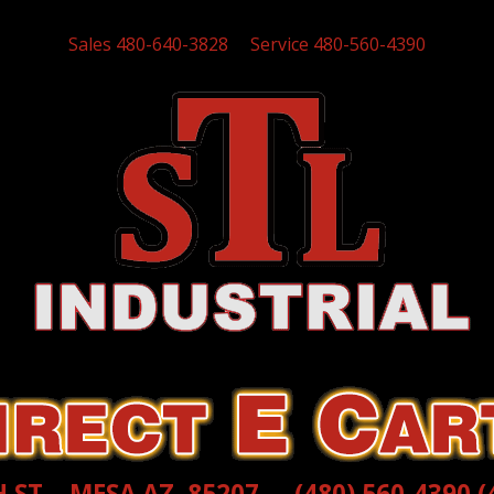
Sales 480-640-3828
Service 480-560-4390
 ST, MESA AZ, 85207 - (480) 560-4390 (