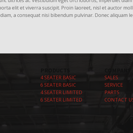
c ultrices at. Vestibulum eget orci lobortis, imperdiet dia
orta elit et viverra suscipit. Proin laoreet, nisl et auctor mollis
iam, a consequat nisi bibendum pulvinar. Donec aliquam lectu
PRODUCTS
COMPANY
4 SEATER BASIC
SALES
6 SEATER BASIC
SERVICE
4 SEATER LIMITED
PARTS
6 SEATER LIMITED
CONTACT U