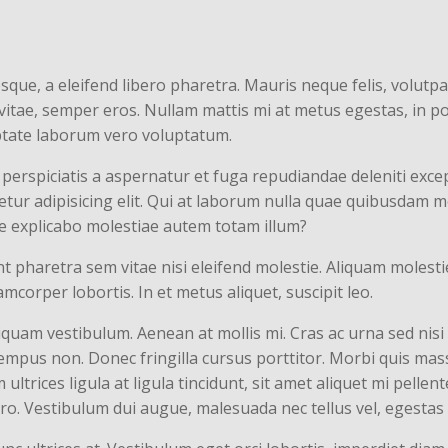
ue, a eleifend libero pharetra. Mauris neque felis, volutpat
vitae, semper eros. Nullam mattis mi at metus egestas, in po
luptate laborum vero voluptatum.
 perspiciatis a aspernatur et fuga repudiandae deleniti exc
ctetur adipisicing elit. Qui at laborum nulla quae quibusdam 
e explicabo molestiae autem totam illum?
haretra sem vitae nisi eleifend molestie. Aliquam molestie 
mcorper lobortis. In et metus aliquet, suscipit leo.
liquam vestibulum. Aenean at mollis mi. Cras ac urna sed nisi
empus non. Donec fringilla cursus porttitor. Morbi quis mas
m ultrices ligula at ligula tincidunt, sit amet aliquet mi pel
bero. Vestibulum dui augue, malesuada nec tellus vel, egest